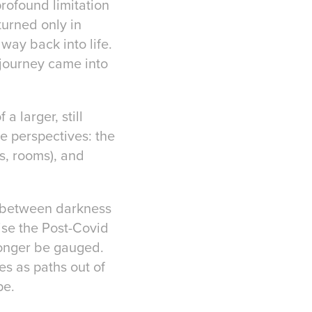
profound limitation
turned only in
 way back into life.
s journey came into
a larger, still
e perspectives: the
es, rooms), and
, between darkness
ise the Post-Covid
longer be gauged.
es as paths out of
pe.