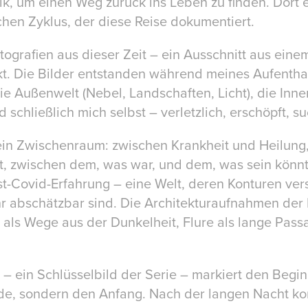
nik, um einen Weg zurück ins Leben zu finden. Dort 
schen Zyklus, der diese Reise dokumentiert.
otografien aus dieser Zeit – ein Ausschnitt aus ein
t. Die Bilder entstanden während meines Aufentha
ie Außenwelt (Nebel, Landschaften, Licht), die Inne
schließlich mich selbst – verletzlich, erschöpft, s
 ein Zwischenraum: zwischen Krankheit und Heilung
t, zwischen dem, was war, und dem, was sein könnt
ost-Covid-Erfahrung – eine Welt, deren Konturen ve
r abschätzbar sind. Die Architekturaufnahmen der 
als Wege aus der Dunkelheit, Flure als lange Passa
.
 ein Schlüsselbild der Serie – markiert den Begi
nde, sondern den Anfang. Nach der langen Nacht ko