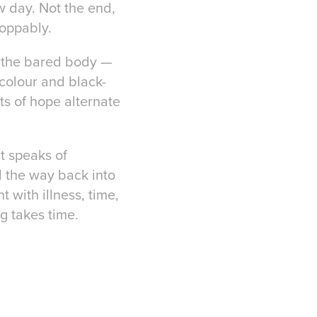
w day. Not the end,
toppably.
w the bared body —
 colour and black-
ts of hope alternate
it speaks of
d the way back into
t with illness, time,
g takes time.