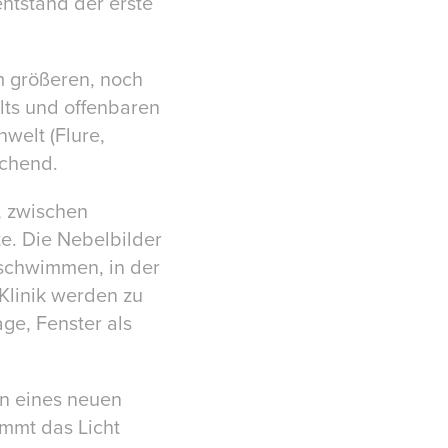
entstand der erste
em größeren, noch
lts und offenbaren
nwelt (Flure,
uchend.
, zwischen
e. Die Nebelbilder
rschwimmen, in der
Klinik werden zu
ge, Fenster als
nn eines neuen
mmt das Licht