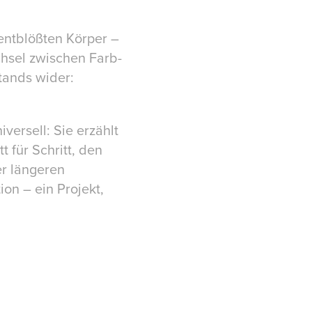
 entblößten Körper –
echsel zwischen Farb-
tands wider:
iversell: Sie erzählt
 für Schritt, den
er längeren
on – ein Projekt,