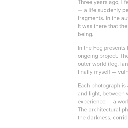
Three years ago, I f
— a life suddenly pe
fragments. In the au
It was there that th
being.
In the Fog presents 
ongoing project. Th
outer world (fog, lan
finally myself — vul
Each photograph is 
and light, between 
experience — a worl
The architectural p
the darkness, corri