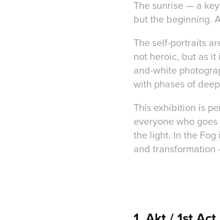
The sunrise — a key
but the beginning. A
The self-portraits 
not heroic, but as i
and-white photograp
with phases of deep
This exhibition is pe
everyone who goes th
the light. In the Fog 
and transformation —
1. Akt / 1st Act